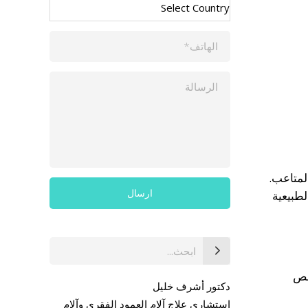
لمتاعب.
لطبيعية
بحث
عن:
خص
دكتور أشرف خليل
استشاري علاج آلام العمود الفقري وآلام