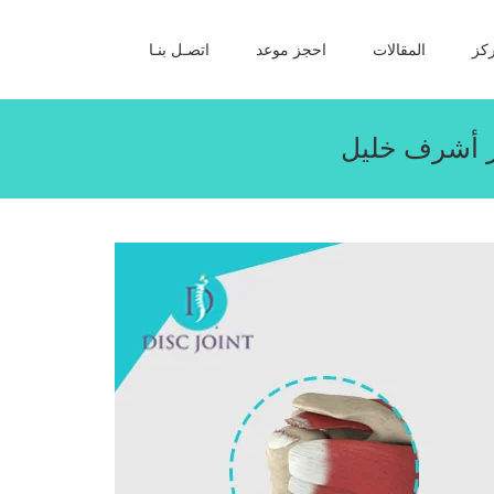
كز
المقالات
احجز موعد
اتصـل بنـا
ور أشرف خليل