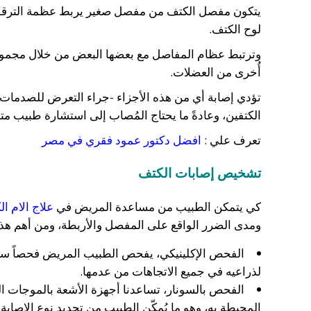
يتكون مفصل الكتف من مفصل صغير يربط عظمة الترقو
لوح الكتف.
وترتبط عظام المفاصل مع بعضها البعض من خلال مجموعة 
أُخرى من العضلات.
تؤدي إصابة أي من هذه الأجزاء -جراء التعرض للصدمات أ
الكتفين، وعادةً ما يحتاج المُصاب إلى استشارة طبيب 
تعرف علي :
افضل دكتور عمود فقري في مصر
تشخيص إصابات الكتف
كي يتمكن الطبيب من مساعدة المريض في
علاج الام ا
ومدى الضرر الواقع على المفصل والأربطة، ومن أهم هذ
الفحص الإكلينيكي، يفحص الطبيب المريض فحصاً سريريا
لذراعيه في جميع الاتجاهات من عدمها.
الفحص بالسونار، تساعدنا أجهزة الأشعة بالموجات ا
المحيطة به، وهو ما يُمكّن الطبيب من تحديد نوع الإصابة 