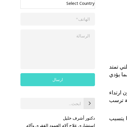
تي تمتد
ما يؤدي
 ارتداء
جة ترسب
بحث
عن:
ا يتسبب
دكتور أشرف خليل
استشاري علاج آلام العمود الفقري وآلام