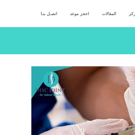
كز
المقالات
احجز موعد
اتصـل بنـا