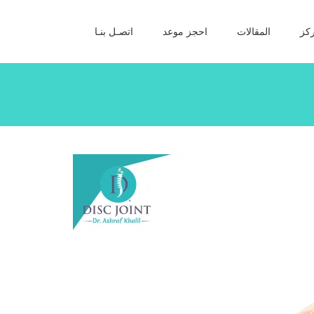
كز
المقالات
احجز موعد
اتصـل بنـا