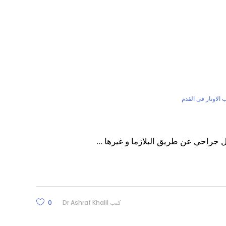
 الاوتار فى القدم
خل جراحي عن طريق البلازما و غيرها
كتب
Dr Ashraf Khalil
0