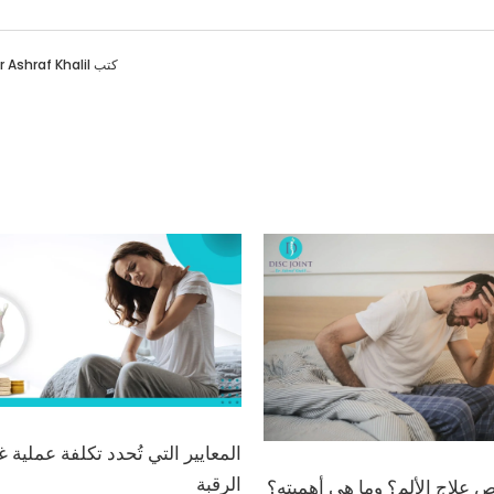
كتب
r Ashraf Khalil
المعايير التي تُحدد تكلفة عملي
الرقبة
 علاج الألم؟ وما هي أهميته؟