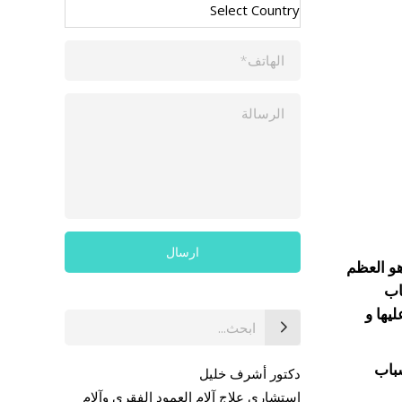
هو العظم
اب
يها و
بحث
عن:
سباب
دكتور أشرف خليل
استشاري علاج آلام العمود الفقري وآلام