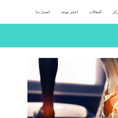
كز
المقالات
احجز موعد
اتصـل بنـا