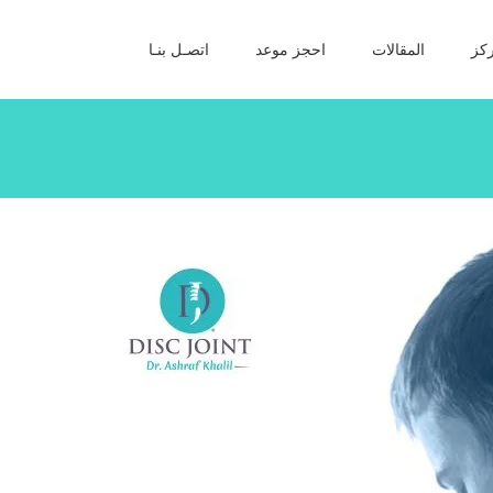
كز
المقالات
احجز موعد
اتصـل بنـا